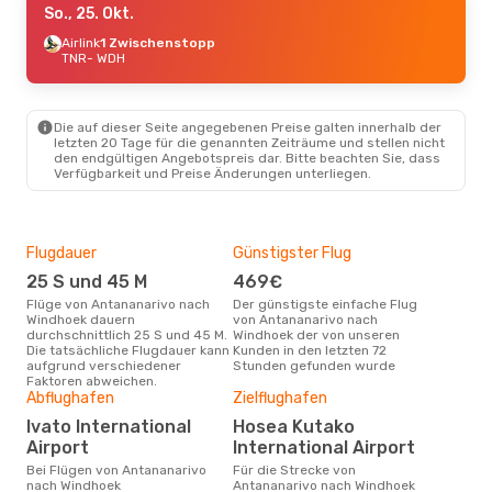
So., 25. Okt.
Airlink
1 Zwischenstopp
TNR
- WDH
Die auf dieser Seite angegebenen Preise galten innerhalb der
letzten 20 Tage für die genannten Zeiträume und stellen nicht
den endgültigen Angebotspreis dar. Bitte beachten Sie, dass
Verfügbarkeit und Preise Änderungen unterliegen.
Flugdauer
Günstigster Flug
Hau
25 S und 45 M
469€
Jul
Flüge von Antananarivo nach
Der günstigste einfache Flug
Laut Suchanfragen unserer
Windhoek dauern
von Antananarivo nach
Kund
durchschnittlich 25 S und 45 M.
Windhoek der von unseren
Haup
Die tatsächliche Flugdauer kann
Kunden in den letzten 72
Ant
aufgrund verschiedener
Stunden gefunden wurde
Faktoren abweichen.
Gün
Abflughafen
Zielflughafen
F
Ivato International
Hosea Kutako
September ist die beste Zeit um
Airport
International Airport
gün
Ant
Bei Flügen von Antananarivo
Für die Strecke von
buc
nach Windhoek
Antananarivo nach Windhoek