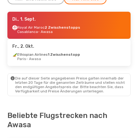
Do., 10. Sept.
Di., 1. Sept.
- Sa., 12. Sept.
Ethiopian Airlines
Royal Air Maroc
2 Zwischenstopps
Direkt
Addis Abeba
Casablanca
- Awasa
- Awasa
Ethiopian Airlines
Direkt
Awasa
- Addis Abeba
Fr., 2. Okt.
Ethiopian Airlines
1 Zwischenstopp
Paris
- Awasa
Die auf dieser Seite angegebenen Preise galten innerhalb der
letzten 20 Tage für die genannten Zeiträume und stellen nicht
den endgültigen Angebotspreis dar. Bitte beachten Sie, dass
Verfügbarkeit und Preise Änderungen unterliegen.
Beliebte Flugstrecken nach
Awasa