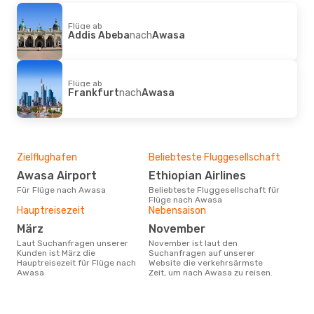
Flüge ab
Addis Abeba
nach
Awasa
Flüge ab
Frankfurt
nach
Awasa
Zielflughafen
Beliebteste Fluggesellschaft
Awasa Airport
Ethiopian Airlines
Für Flüge nach Awasa
Beliebteste Fluggesellschaft für
Flüge nach Awasa
Hauptreisezeit
Nebensaison
März
November
Laut Suchanfragen unserer
November ist laut den
Kunden ist März die
Suchanfragen auf unserer
Hauptreisezeit für Flüge nach
Website die verkehrsärmste
Awasa
Zeit, um nach Awasa zu reisen.