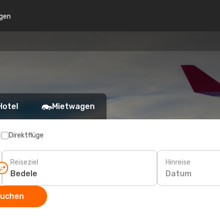
gen
Hotel
Mietwagen
p
Direktflüge
Reiseziel
Hinreise
Datum
suchen