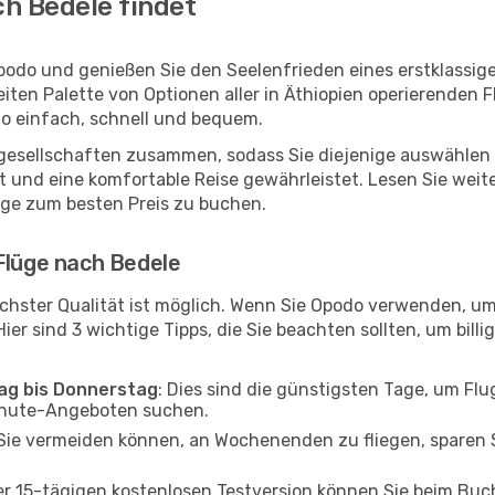
h Bedele findet
podo und genießen Sie den Seelenfrieden eines erstklassi
reiten Palette von Optionen aller in Äthiopien operierenden 
do einfach, schnell und bequem.
ggesellschaften zusammen, sodass Sie diejenige auswählen 
und eine komfortable Reise gewährleistet. Lesen Sie weiter
üge zum besten Preis zu buchen.
Flüge nach Bedele
chster Qualität ist möglich. Wenn Sie Opodo verwenden, um
er sind 3 wichtige Tipps, die Sie beachten sollten, um billi
tag bis Donnerstag
: Dies sind die günstigsten Tage, um Fl
inute-Angeboten suchen.
Sie vermeiden können, an Wochenenden zu fliegen, sparen S
ner 15-tägigen kostenlosen Testversion können Sie beim Bu