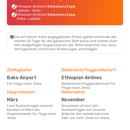
Ethiopian Airlines
1 Zwischenstopp
Lalibela
- Jinka
Ethiopian Airlines
1 Zwischenstopp
Jinka
- Lalibela
Die auf dieser Seite angegebenen Preise galten innerhalb der
letzten 20 Tage für die genannten Zeiträume und stellen nicht
den endgültigen Angebotspreis dar. Bitte beachten Sie, dass
Verfügbarkeit und Preise Änderungen unterliegen.
Zielflughafen
Beliebteste Fluggesellschaft
Bako Airport
Ethiopian Airlines
Für Flüge nach Jinka
Beliebteste Fluggesellschaft für
Flüge nach Jinka
Hauptreisezeit
Nebensaison
März
November
Laut Suchanfragen unserer
November ist laut den
Kunden ist März die
Suchanfragen auf unserer
Hauptreisezeit für Flüge nach
Website die verkehrsärmste
Jinka
Zeit, um nach Jinka zu reisen.