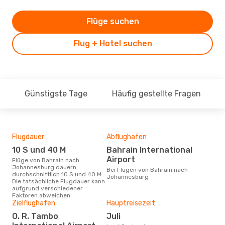
Flüge suchen
Flug + Hotel suchen
Günstigste Tage
Häufig gestellte Fragen
Flugdauer
Abflughafen
Dur
10 S und 40 M
Bahrain International
6
Airport
Flüge von Bahrain nach
Der durchschnittliche Preis für
Johannesburg dauern
Flü
Bei Flügen von Bahrain nach
durchschnittlich 10 S und 40 M.
Joh
Johannesburg
Die tatsächliche Flugdauer kann
Dies
aufgrund verschiedener
der 
Faktoren abweichen.
Zielflughafen
Hauptreisezeit
O. R. Tambo
Juli