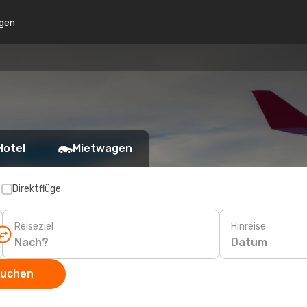
gen
Hotel
Mietwagen
p
Direktflüge
Reiseziel
Hinreise
Datum
suchen