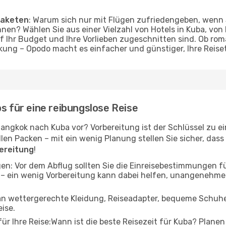
Paketen
: Warum sich nur mit Flügen zufriedengeben, wenn
nen? Wählen Sie aus einer Vielzahl von Hotels in Kuba, von 
f Ihr Budget und Ihre Vorlieben zugeschnitten sind. Ob r
ung – Opodo macht es einfacher und günstiger, Ihre Reise
s für eine reibungslose Reise
Bangkok nach Kuba vor? Vorbereitung ist der Schlüssel zu e
n Packen – mit ein wenig Planung stellen Sie sicher, dass al
bereitung
!
en: Vor dem Abflug sollten Sie die Einreisebestimmungen 
 – ein wenig Vorbereitung kann dabei helfen, unangenehm
 an wettergerechte Kleidung, Reiseadapter, bequeme Schuhe 
eise.
r Ihre Reise:Wann ist die beste Reisezeit für Kuba? Planen 