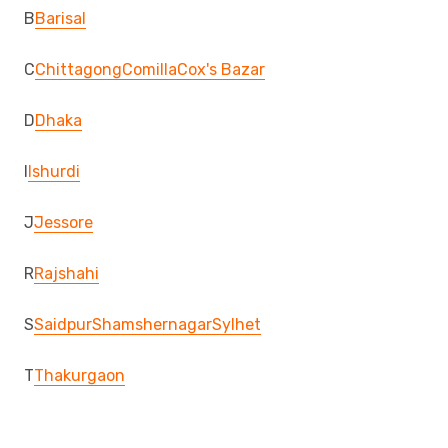
B
Barisal
C
Chittagong
Comilla
Cox's Bazar
D
Dhaka
I
Ishurdi
J
Jessore
R
Rajshahi
S
Saidpur
Shamshernagar
Sylhet
T
Thakurgaon