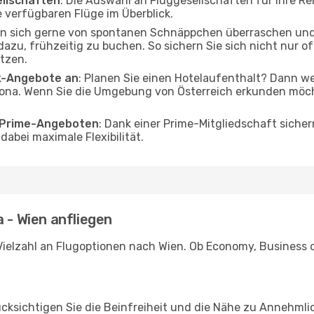
ellschaften
: Die Auswahl an Fluggesellschaften für Ihre Re
 verfügbaren Flüge im Überblick.
en sich gerne von spontanen Schnäppchen überraschen und
 dazu, frühzeitig zu buchen. So sichern Sie sich nicht nur 
tzen.
ak-Angebote an
: Planen Sie einen Hotelaufenthalt? Dann we
ona. Wenn Sie die Umgebung von Österreich erkunden möcht
o Prime-Angeboten
: Dank einer Prime-Mitgliedschaft sicher
abei maximale Flexibilität.
 - Wien anfliegen
Vielzahl an Flugoptionen nach Wien. Ob Economy, Business od
ücksichtigen Sie die Beinfreiheit und die Nähe zu Annehmli