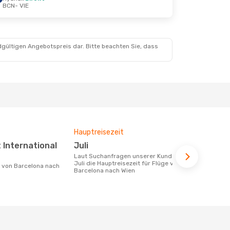
BCN
- VIE
ug.
dgültigen Angebotspreis dar. Bitte beachten Sie, dass
Hauptreisezeit
Fluggesell
Flugstreck
Juli
Wizz Air Malta, Ryanair,
Laut Suchanfragen unserer Kunden ist
Austrian 
Juli die Hauptreisezeit für Flüge von
Barcelona nach Wien
Fluggesellschaften die Flüge von
Barcelona n