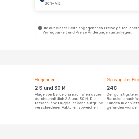
BCN
- VIE
Fr., 4. Sept.
- Mo., 7. Sept.
Fr., 18. Se
Ryanair
Direkt
Ryanair
D
BCN
- VIE
BCN
- VIE
Ryanair
Direkt
Ryanair
D
VIE
- BCN
VIE
- BCN
Die auf dieser Seite angegebenen Preise galten innerh
Verfügbarkeit und Preise Änderungen unterliegen.
Flugdauer
Günstigster Flu
2 S und 30 M
24€
Flüge von Barcelona nach Wien dauern
Der günstigste einfache Flug von
durchschnittlich 2 S und 30 M. Die
Barcelona nach W
tatsächliche Flugdauer kann aufgrund
Kunden in den let
verschiedener Faktoren abweichen.
gefunden wurde