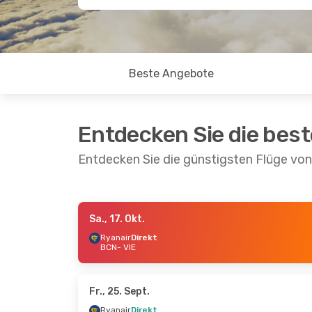
Beste Angebote
Entdecken Sie die bes
Entdecken Sie die günstigsten Flüge vo
Sa., 17. Okt.
Mi., 23. Sept.
- Mi., 30. Sept.
Di., 6. Okt.
Ryanair
Direkt
BCN
- VIE
Ryanair
Direkt
Vueling
Di
BCN
- VIE
BCN
- VIE
Ryanair
Direkt
Ryanair
D
VIE
- BCN
VIE
- BCN
Fr., 25. Sept.
Ryanair
Direkt