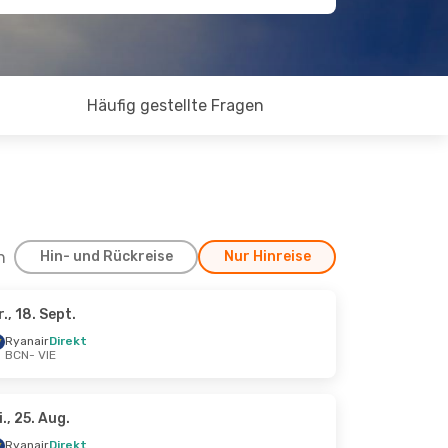
Häufig gestellte Fragen
h
Hin- und Rückreise
Nur Hinreise
r., 18. Sept.
kt.
Ryanair
Direkt
BCN
- VIE
i., 25. Aug.
Ryanair
Direkt