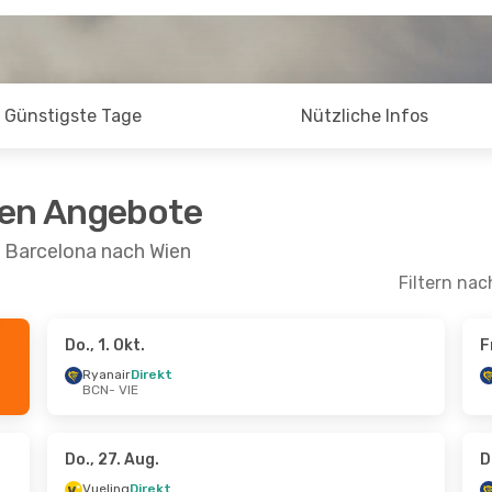
Günstigste Tage
Nützliche Infos
ten Angebote
n Barcelona nach Wien
Filtern nac
Do., 1. Okt.
F
- Sa., 10. Okt.
Sa., 17. Okt.
- Sa., 17. O
Ryanair
Direkt
BCN
- VIE
rekt
Ryanair
Direkt
BCN
- VIE
irekt
Ryanair
Direkt
VIE
- BCN
Do., 27. Aug.
D
Vueling
Direkt