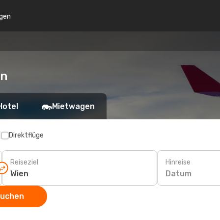
gen
en
Hotel
Mietwagen
p
Direktflüge
Reiseziel
Hinreise
Datum
suchen