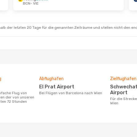
BCN
- VIE
pt.
- Sa., 19. Sept.
Di., 25. Aug.
- Mi., 26. A
irekt
Austrian Airlines
Direkt
BCN
- VIE
irekt
Austrian Airlines
Direkt
VIE
- BCN
alb der letzten 20 Tage für die genannten Zeiträume und stellen nicht den en
g
Abflughafen
Zielflughafen
El Prat Airport
Schwechat International
Airport
Bei Flügen von Barcelona nach Wien
ien der von unseren
Für die Strecke von Barcelona nach
zten 72 Stunden
Wien