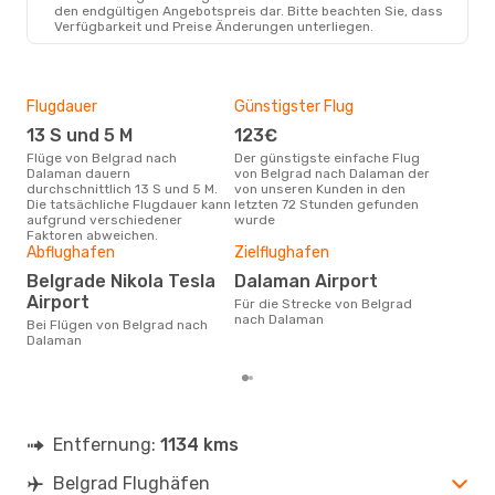
den endgültigen Angebotspreis dar. Bitte beachten Sie, dass
Verfügbarkeit und Preise Änderungen unterliegen.
Flugdauer
Günstigster Flug
Hau
13 S und 5 M
123€
M
Flüge von Belgrad nach
Der günstigste einfache Flug
Laut Suchanfragen unserer
Dalaman dauern
von Belgrad nach Dalaman der
Kund
durchschnittlich 13 S und 5 M.
von unseren Kunden in den
Haup
Die tatsächliche Flugdauer kann
letzten 72 Stunden gefunden
Bel
aufgrund verschiedener
wurde
Faktoren abweichen.
Gün
Abflughafen
Zielflughafen
A
Belgrade Nikola Tesla
Dalaman Airport
Januar ist die beste Zeit um
Airport
Für die Strecke von Belgrad
gün
nach Dalaman
Bei Flügen von Belgrad nach
nac
Dalaman
Entfernung:
1134 kms
Belgrad Flughäfen