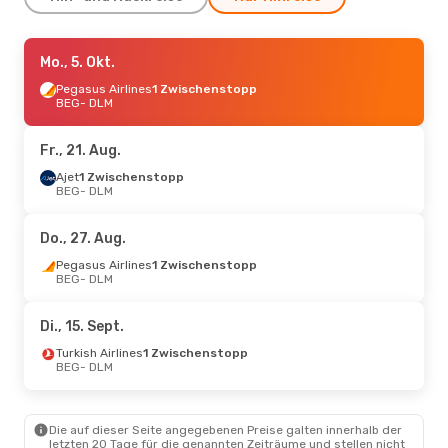
Mo., 31. Aug.
Mo., 5. Okt.
- So., 6. Sept.
Pegasus Airlines
Pegasus Airlines
1 Zwischenstopp
1 Zwischenstopp
BEG
- DLM
BEG
- DLM
Pegasus Airlines
1 Zwischenstopp
Fr., 21. Aug.
DLM
- BEG
Ajet
1 Zwischenstopp
BEG
- DLM
Do., 17. Sept.
- Sa., 19. Sept.
Pegasus Airlines
Do., 27. Aug.
1 Zwischenstopp
BEG
- DLM
Pegasus Airlines
1 Zwischenstopp
Turkish Airlines
1 Zwischenstopp
BEG
- DLM
DLM
- BEG
Di., 15. Sept.
Turkish Airlines
1 Zwischenstopp
BEG
- DLM
Die auf dieser Seite angegebenen Preise galten innerhalb der
letzten 20 Tage für die genannten Zeiträume und stellen nicht