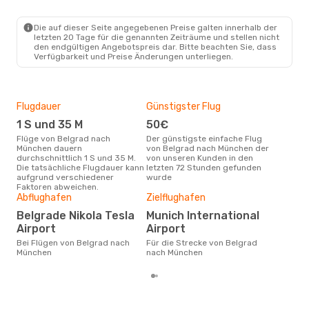
BEG
- MUC
Lufthansa
Direkt
MUC
- BEG
Die auf dieser Seite angegebenen Preise galten innerhalb der
letzten 20 Tage für die genannten Zeiträume und stellen nicht
den endgültigen Angebotspreis dar. Bitte beachten Sie, dass
Verfügbarkeit und Preise Änderungen unterliegen.
Flugdauer
Günstigster Flug
Hau
1 S und 35 M
50€
Jul
Flüge von Belgrad nach
Der günstigste einfache Flug
Laut Suchanfragen unserer
München dauern
von Belgrad nach München der
Kund
durchschnittlich 1 S und 35 M.
von unseren Kunden in den
Haup
Die tatsächliche Flugdauer kann
letzten 72 Stunden gefunden
Bel
aufgrund verschiedener
wurde
Dur
Faktoren abweichen.
Abflughafen
Zielflughafen
2
Der durchschnittliche Preis für
Belgrade Nikola Tesla
Munich International
Flü
Airport
Airport
Mün
Prei
Bei Flügen von Belgrad nach
Für die Strecke von Belgrad
letz
München
nach München