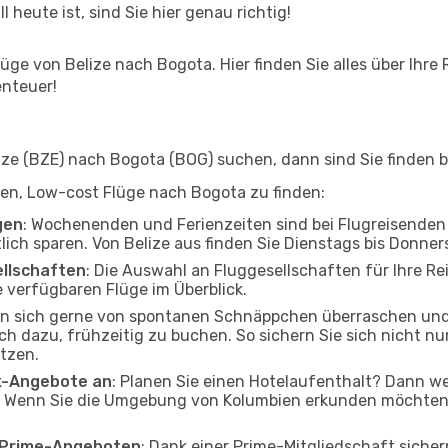
l heute ist, sind Sie hier genau richtig!
ge von Belize nach Bogota. Hier finden Sie alles über Ihre 
enteuer!
ze (BZE) nach Bogota (BOG) suchen, dann sind Sie finden be
lfen, Low-cost Flüge nach Bogota zu finden:
gen
: Wochenenden und Ferienzeiten sind bei Flugreisenden b
tlich sparen. Von Belize aus finden Sie Dienstags bis Donne
ellschaften
: Die Auswahl an Fluggesellschaften für Ihre Rei
 verfügbaren Flüge im Überblick.
en sich gerne von spontanen Schnäppchen überraschen un
och dazu, frühzeitig zu buchen. So sichern Sie sich nicht n
tzen.
ak-Angebote an
: Planen Sie einen Hotelaufenthalt? Dann we
. Wenn Sie die Umgebung von Kolumbien erkunden möchten, 
o Prime-Angeboten
: Dank einer Prime-Mitgliedschaft sicher