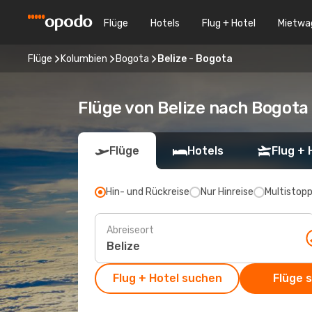
Flüge
Hotels
Flug + Hotel
Mietwa
Flüge
Kolumbien
Bogota
Belize - Bogota
Flüge von Belize nach Bogota
Flüge
Hotels
Flug + 
Hin- und Rückreise
Nur Hinreise
Multistop
Abreiseort
Flug + Hotel suchen
Flüge 