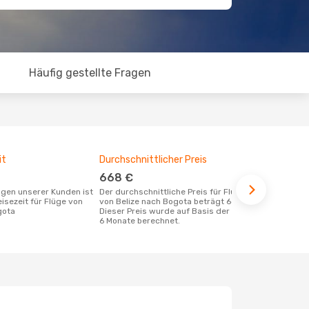
Häufig gestellte Fragen
it
Durchschnittlicher Preis
Günstigst
668 €
Dezemb
Der durchschnittliche Preis für Flüge
September ist die beste Zeit um
eisezeit für Flüge von
von Belize nach Bogota beträgt 668 €.
günstige Fl
gota
Dieser Preis wurde auf Basis der letzten
zu buchen
6 Monate berechnet.