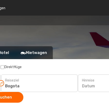
gen
Hotel
Mietwagen
p
Direktflüge
Reiseziel
Hinreise
Datum
suchen