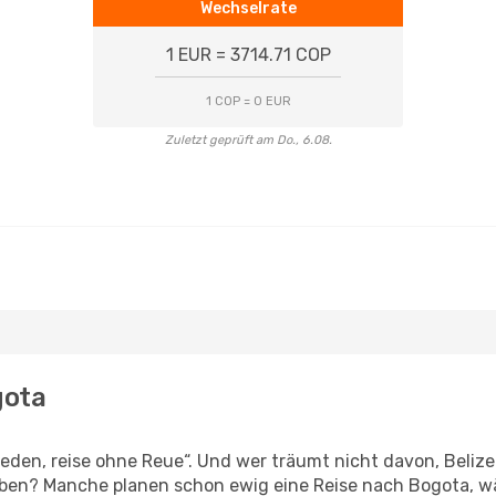
Wechselrate
1 EUR = 3714.71 COP
1 COP = 0 EUR
Zuletzt geprüft am Do., 6.08.
gota
den, reise ohne Reue“. Und wer träumt nicht davon, Belize 
eben? Manche planen schon ewig eine Reise nach Bogota, w