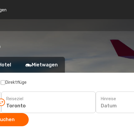
gen
o
Hotel
Mietwagen
p
Direktflüge
Reiseziel
Hinreise
Datum
suchen