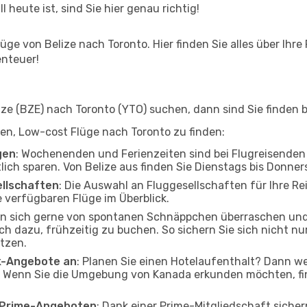
l heute ist, sind Sie hier genau richtig!
ge von Belize nach Toronto. Hier finden Sie alles über Ihre 
enteuer!
e (BZE) nach Toronto (YTO) suchen, dann sind Sie finden be
lfen, Low-cost Flüge nach Toronto zu finden:
gen
: Wochenenden und Ferienzeiten sind bei Flugreisenden b
tlich sparen. Von Belize aus finden Sie Dienstags bis Donne
ellschaften
: Die Auswahl an Fluggesellschaften für Ihre Rei
 verfügbaren Flüge im Überblick.
en sich gerne von spontanen Schnäppchen überraschen un
och dazu, frühzeitig zu buchen. So sichern Sie sich nicht n
tzen.
ak-Angebote an
: Planen Sie einen Hotelaufenthalt? Dann we
. Wenn Sie die Umgebung von Kanada erkunden möchten, fin
o Prime-Angeboten
: Dank einer Prime-Mitgliedschaft sicher