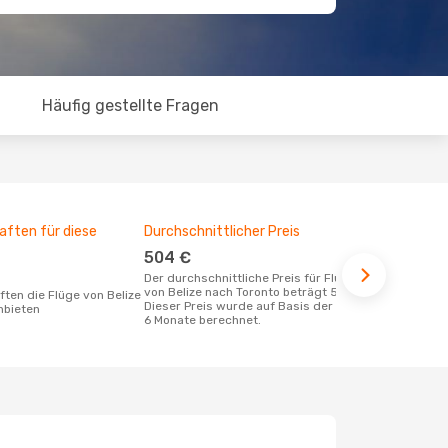
Häufig gestellte Fragen
aften für diese
Durchschnittlicher Preis
Günstigst
504 €
Dezemb
Der durchschnittliche Preis für Flüge
November ist die beste Zeit um
von Belize nach Toronto beträgt 504 €.
günstige Flü
Dieser Preis wurde auf Basis der letzten
zu buchen
nbieten
6 Monate berechnet.