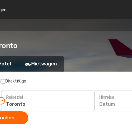
gen
ronto
Hotel
Mietwagen
p
Direktflüge
Reiseziel
Hinreise
Datum
suchen