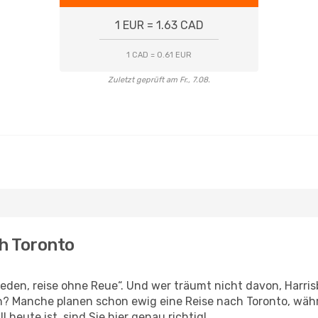
1 EUR = 1.63 CAD
1 CAD = 0.61 EUR
Zuletzt geprüft am Fr., 7.08.
ch Toronto
den, reise ohne Reue“. Und wer träumt nicht davon, Harrisb
? Manche planen schon ewig eine Reise nach Toronto, währ
l heute ist, sind Sie hier genau richtig!