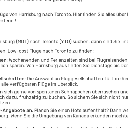
ge von Harrisburg nach Toronto. Hier finden Sie alles über I
enteuer!
sburg (MDT) nach Toronto (YTO) suchen, dann sind Sie find
lfen, Low-cost Flüge nach Toronto zu finden:
gen
: Wochenenden und Ferienzeiten sind bei Flugreisenden b
lich sparen. Von Harrisburg aus finden Sie Dienstags bis Do
ellschaften
: Die Auswahl an Fluggesellschaften für Ihre Re
alle verfügbaren Flüge im Überblick.
en sich gerne von spontanen Schnäppchen überraschen un
och dazu, frühzeitig zu buchen. So sichern Sie sich nicht n
tzen.
ak-Angebote an
: Planen Sie einen Hotelaufenthalt? Dann we
burg. Wenn Sie die Umgebung von Kanada erkunden möchten,