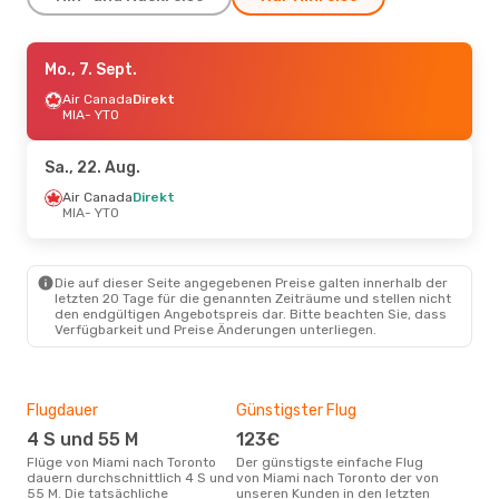
Do., 3. Sept.
Mo., 7. Sept.
- Di., 8. Sept.
Air Canada
Air Canada
Direkt
Direkt
MIA
MIA
- YTO
- YTO
Flair Airlines
Direkt
YTO
- MIA
Sa., 22. Aug.
Sa., 15. Aug.
Air Canada
Direkt
- Mi., 19. Aug.
MIA
- YTO
Air Canada
Direkt
MIA
- YTO
Air Canada
Direkt
YTO
- MIA
Die auf dieser Seite angegebenen Preise galten innerhalb der
letzten 20 Tage für die genannten Zeiträume und stellen nicht
den endgültigen Angebotspreis dar. Bitte beachten Sie, dass
Verfügbarkeit und Preise Änderungen unterliegen.
Flugdauer
Günstigster Flug
Flu
Flu
4 S und 55 M
123€
A
Flüge von Miami nach Toronto
Der günstigste einfache Flug
dauern durchschnittlich 4 S und
von Miami nach Toronto der von
Fluggesellschaften die Flüge
55 M. Die tatsächliche
unseren Kunden in den letzten
von