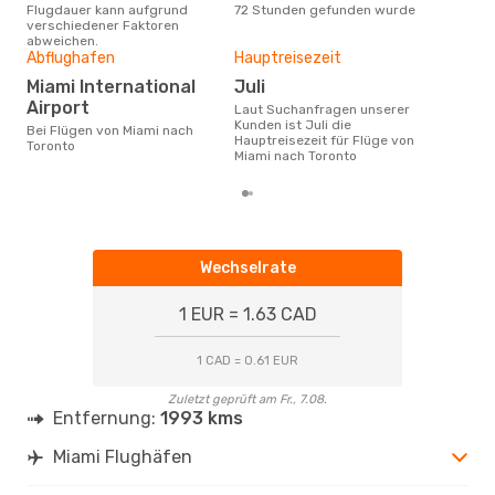
Flugdauer kann aufgrund
72 Stunden gefunden wurde
verschiedener Faktoren
abweichen.
Abflughafen
Hauptreisezeit
Gün
Miami International
Juli
J
Airport
Laut Suchanfragen unserer
Dezember ist die beste Zeit um
Kunden ist Juli die
gün
Bei Flügen von Miami nach
Hauptreisezeit für Flüge von
Tor
Toronto
Miami nach Toronto
Wechselrate
1 EUR = 1.63 CAD
1 CAD = 0.61 EUR
Zuletzt geprüft am Fr., 7.08.
Entfernung:
1993 kms
Miami Flughäfen