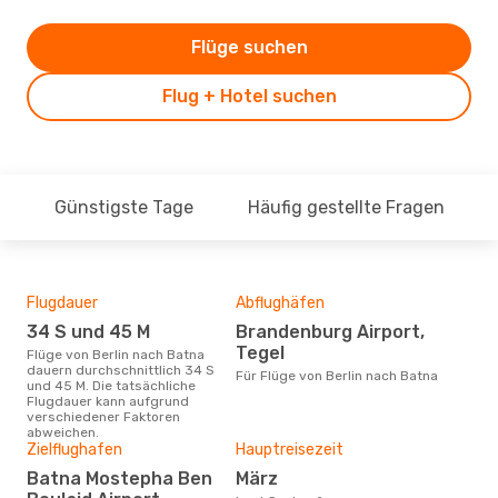
Flüge suchen
Flug + Hotel suchen
Günstigste Tage
Häufig gestellte Fragen
Flugdauer
Abflughäfen
Dur
34 S und 45 M
Brandenburg Airport,
6
Tegel
Flüge von Berlin nach Batna
Der durchschnittliche Preis für
dauern durchschnittlich 34 S
Flüg
Für Flüge von Berlin nach Batna
und 45 M. Die tatsächliche
betr
Flugdauer kann aufgrund
wurd
verschiedener Faktoren
Mon
abweichen.
Zielflughafen
Hauptreisezeit
Batna Mostepha Ben
März