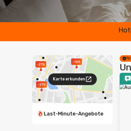
Hot
Nr
-16%
Un
-21%
Karte erkunden
-21%
Last-Minute-Angebote