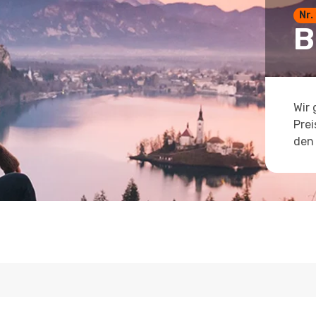
Nr.
B
Wir 
Prei
den 