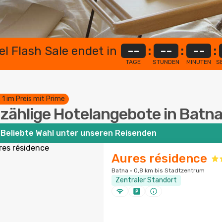
el Flash Sale endet in
--
:
--
:
--
:
TAGE
STUNDEN
MINUTEN
S
. 1 im Preis mit Prime
zählige Hotelangebote in Batn
Beliebte Wahl unter unseren Reisenden
Aures résidence
Batna · 0,8 km bis Stadtzentrum
Zentraler Standort