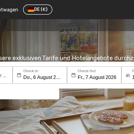
etwagen
DE
(€)
nsere exklusiven Tarife und Hotelangebote durc
Check-In
Check-Out
Suchen Sie nach einem Reiseziel oder Hotel