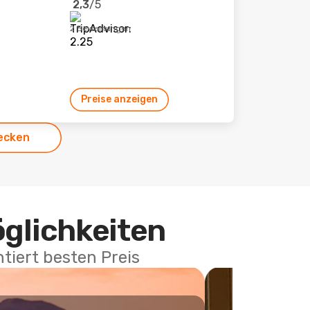
2,3
/5
2 Bewertungen
Preise anzeigen
ecken
öglichkeiten
tiert besten Preis