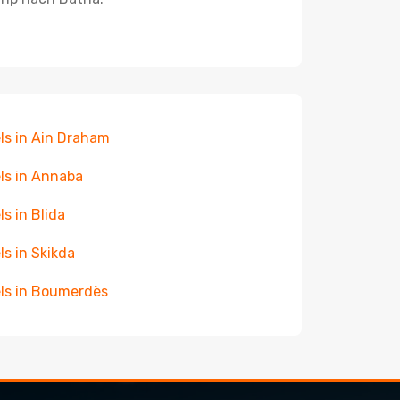
ls in Ain Draham
ls in Annaba
ls in Blida
ls in Skikda
ls in Boumerdès