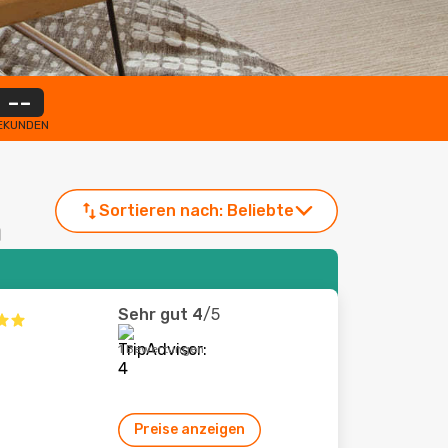
--
EKUNDEN
Sortieren nach:
Beliebte
a
Sehr gut
4
/5
1 Bewertungen
Preise anzeigen