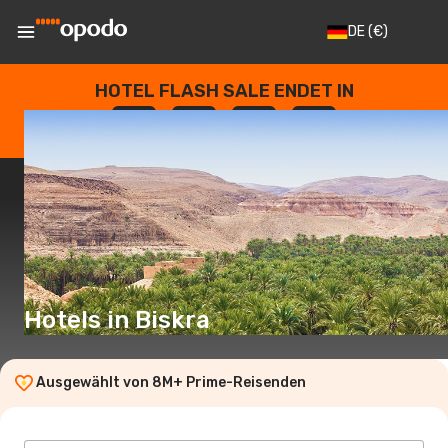
DE
(€)
HOTEL FLASH SALE ENDET IN
--
:
--
:
--
:
--
TAGE
STUNDEN
MINUTEN
SEKUNDEN
Hotels in Biskra
Ausgewählt von 8M+ Prime-Reisenden