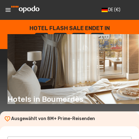
DE
(€)
HOTEL FLASH SALE ENDET IN
--
:
--
:
--
:
--
TAGE
STUNDEN
MINUTEN
SEKUNDEN
Hotels in Boumerdès
Ausgewählt von 8M+ Prime-Reisenden