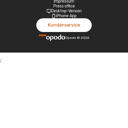
Impressum
Press office
Desktop-Version
iPhone App
Kundenservice
Opodo
©
2026
;