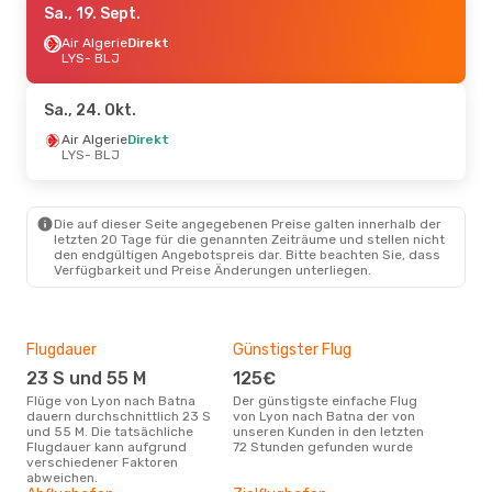
Sa., 19. Sept.
Air Algerie
Direkt
LYS
- BLJ
Sa., 24. Okt.
Air Algerie
Direkt
LYS
- BLJ
Die auf dieser Seite angegebenen Preise galten innerhalb der
letzten 20 Tage für die genannten Zeiträume und stellen nicht
den endgültigen Angebotspreis dar. Bitte beachten Sie, dass
Verfügbarkeit und Preise Änderungen unterliegen.
Flugdauer
Günstigster Flug
Hau
23 S und 55 M
125€
M
Flüge von Lyon nach Batna
Der günstigste einfache Flug
Laut Suchanfragen unserer
dauern durchschnittlich 23 S
von Lyon nach Batna der von
Kund
und 55 M. Die tatsächliche
unseren Kunden in den letzten
Haup
Flugdauer kann aufgrund
72 Stunden gefunden wurde
Lyo
verschiedener Faktoren
Dur
abweichen.