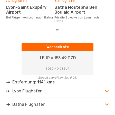
3
Abflughafen
Zielflughafen
Der durchschnittliche Preis für
Lyon-Saint Exupéry
Batna Mostepha Ben
Flü
Airport
Boulaid Airport
betr
wurd
Bei Flügen von Lyon nach Batna
Für die Strecke von Lyon nach
Mon
Batna
Wechselrate
1 EUR = 153.49 DZD
1 DZD = 0.01 EUR
Zuletzt geprüft am Sa., 8.08.
Entfernung:
1141 kms
Lyon Flughäfen
Batna Flughäfen