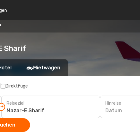
gen
f
E Sharif
Hotel
Mietwagen
p
Direktflüge
Reiseziel
Hinreise
Datum
suchen