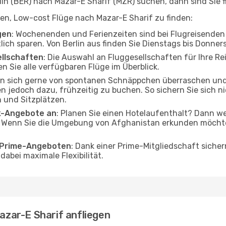
n (BER) nach Mazar-E Sharif (MZR) suchen, dann sind Sie fi
lfen, Low-cost Flüge nach Mazar-E Sharif zu finden:
gen
: Wochenenden und Ferienzeiten sind bei Flugreisenden b
tlich sparen. Von Berlin aus finden Sie Dienstags bis Donner
ellschaften
: Die Auswahl an Fluggesellschaften für Ihre Rei
n Sie alle verfügbaren Flüge im Überblick.
en sich gerne von spontanen Schnäppchen überraschen un
ten jedoch dazu, frühzeitig zu buchen. So sichern Sie sich n
 und Sitzplätzen.
ak-Angebote an
: Planen Sie einen Hotelaufenthalt? Dann we
. Wenn Sie die Umgebung von Afghanistan erkunden möchten
o Prime-Angeboten
: Dank einer Prime-Mitgliedschaft sicher
abei maximale Flexibilität.
Mazar-E Sharif anfliegen