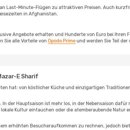
 an Last-Minute-Flügen zu attraktiven Preisen. Auch kurzf
isezeiten in Afghanistan.
lusive Angebote erhalten und Hunderte von Euro bei Ihren 
 Sie alle Vorteile von
Opodo Prime
und werden Sie Teil der
Mazar-E Sharif
ieten hat: von köstlicher Küche und einzigartigen Tradition
b. In der Hauptsaison ist mehr los, in der Nebensaison dafü
die lokale Kultur eintauchen oder die atemberaubende Natur 
inem erhöhten Besucheraufkommen zu rechnen, jedoch biete