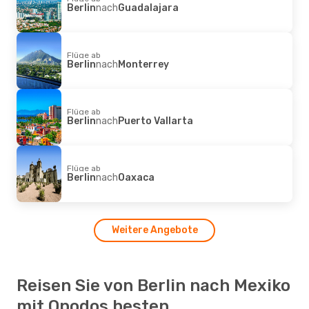
Berlin
nach
Guadalajara
Flüge ab
Berlin
nach
Monterrey
Flüge ab
Berlin
nach
Puerto Vallarta
Flüge ab
Berlin
nach
Oaxaca
Weitere Angebote
Reisen Sie von Berlin nach Mexiko
mit Opodos besten