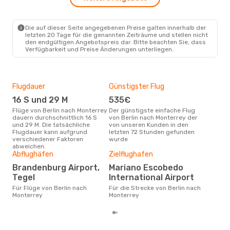
Die auf dieser Seite angegebenen Preise galten innerhalb der
letzten 20 Tage für die genannten Zeiträume und stellen nicht
den endgültigen Angebotspreis dar. Bitte beachten Sie, dass
Verfügbarkeit und Preise Änderungen unterliegen.
Flugdauer
Günstigster Flug
Hau
16 S und 29 M
535€
M
Flüge von Berlin nach Monterrey
Der günstigste einfache Flug
Laut Suchanfragen unserer
dauern durchschnittlich 16 S
von Berlin nach Monterrey der
Kund
und 29 M. Die tatsächliche
von unseren Kunden in den
Haup
Flugdauer kann aufgrund
letzten 72 Stunden gefunden
Berl
verschiedener Faktoren
wurde
abweichen.
Gün
Abflughäfen
Zielflughafen
D
Brandenburg Airport,
Mariano Escobedo
Januar ist die beste Zeit um
Tegel
International Airport
güns
Für Flüge von Berlin nach
Für die Strecke von Berlin nach
Mon
Monterrey
Monterrey