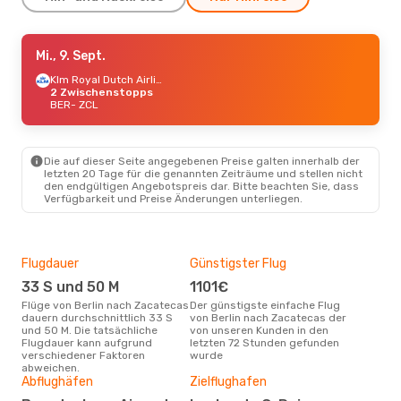
Di., 25. Aug.
Mi., 9. Sept.
- Mo., 31. Aug.
Lufthansa
2 Zwischenstopps
Klm Royal Dutch Airlines
BER
2 Zwischenstopps
- ZCL
Aeromexico
BER
- ZCL
2 Zwischenstopps
ZCL
- BER
So., 6. Sept.
- Mo., 14. Sept.
Die auf dieser Seite angegebenen Preise galten innerhalb der
letzten 20 Tage für die genannten Zeiträume und stellen nicht
Klm Royal Dutch Airlines
den endgültigen Angebotspreis dar. Bitte beachten Sie, dass
2 Zwischenstopps
Verfügbarkeit und Preise Änderungen unterliegen.
BER
- ZCL
Aeromexico
2 Zwischenstopps
ZCL
- BER
Flugdauer
Günstigster Flug
Hau
33 S und 50 M
1101€
M
Flüge von Berlin nach Zacatecas
Der günstigste einfache Flug
Laut Suchanfragen unserer
dauern durchschnittlich 33 S
von Berlin nach Zacatecas der
Kund
und 50 M. Die tatsächliche
von unseren Kunden in den
Haup
Flugdauer kann aufgrund
letzten 72 Stunden gefunden
Ber
verschiedener Faktoren
wurde
abweichen.
Gün
Abflughäfen
Zielflughafen
M