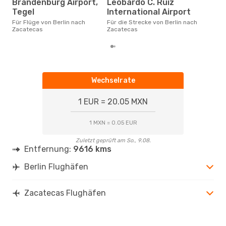
Brandenburg Airport,
Leobardo C. Ruiz
Januar ist die beste Zeit um
Tegel
International Airport
güns
Für Flüge von Berlin nach
Für die Strecke von Berlin nach
Zac
Zacatecas
Zacatecas
Wechselrate
1 EUR = 20.05 MXN
1 MXN = 0.05 EUR
Zuletzt geprüft am So., 9.08.
Entfernung:
9616 kms
Berlin Flughäfen
Zacatecas Flughäfen