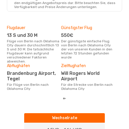
British Airways
2 Zwischenstopps
den endgültigen Angebotspreis dar. Bitte beachten Sie, dass
BER
- OKC
Verfügbarkeit und Preise Änderungen unterliegen.
American Airlines
2 Zwischenstopps
OKC
- BER
Flugdauer
Günstigster Flug
Hau
13 S und 30 M
550€
M
Flüge von Berlin nach Oklahoma
Der günstigste einfache Flug
Laut Suchanfragen unserer
City dauern durchschnittlich 13
von Berlin nach Oklahoma City
Kund
S und 30 M. Die tatsächliche
der von unseren Kunden in den
Haup
Flugdauer kann aufgrund
letzten 72 Stunden gefunden
Berl
verschiedener Faktoren
wurde
abweichen.
Gün
Abflughäfen
Zielflughafen
Jul
Brandenburg Airport,
Will Rogers World
Mai ist die beste Zeit um
Tegel
Airport
güns
Für Flüge von Berlin nach
Für die Strecke von Berlin nach
Okl
Oklahoma City
Oklahoma City
Wechselrate