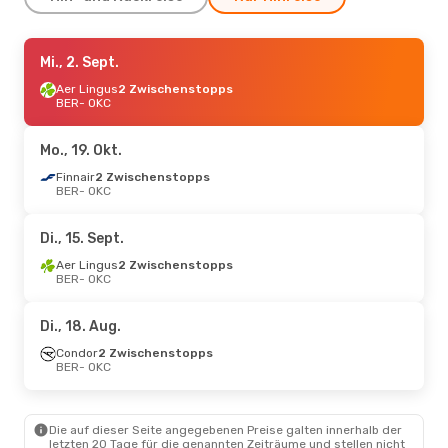
Mo., 17. Aug.
Mi., 2. Sept.
- Di., 25. Aug.
Aer Lingus
Aer Lingus
2 Zwischenstopps
2 Zwischenstopps
BER
BER
- OKC
- OKC
Iberia
2 Zwischenstopps
OKC
- BER
Mo., 19. Okt.
So., 30. Aug.
Finnair
2 Zwischenstopps
- So., 6. Sept.
BER
- OKC
Aer Lingus
2 Zwischenstopps
BER
- OKC
Iberia
2 Zwischenstopps
Di., 15. Sept.
OKC
- BER
Aer Lingus
2 Zwischenstopps
BER
- OKC
Mo., 19. Okt.
- Do., 22. Okt.
Finnair
2 Zwischenstopps
Di., 18. Aug.
BER
- OKC
American Airlines
Condor
2 Zwischenstopps
2 Zwischenstopps
BER
- OKC
OKC
- BER
So., 4. Okt.
- Fr., 9. Okt.
Die auf dieser Seite angegebenen Preise galten innerhalb der
letzten 20 Tage für die genannten Zeiträume und stellen nicht