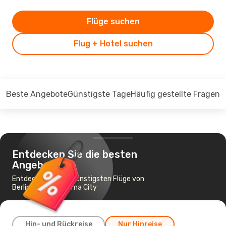
Flüge suchen
Flug + Hotel suchen
Beste Angebote
Günstigste Tage
Häufig gestellte Fragen
Entdecken Sie die besten
Angebote
Entdecken Sie die günstigsten Flüge von
Berlin nach Oklahoma City
Hin- und Rückreise
Nur Hinreise