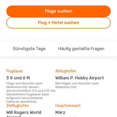
Flüge suchen
Flug + Hotel suchen
Günstigste Tage
Häufig gestellte Fragen
Flugdauer
Abflughafen
Dur
3 S und 6 M
William P. Hobby Airport
2
Flüge von Houston nach
Bei Flügen von Houston nach
Der durchschnittliche Preis für
Oklahoma City dauern
Oklahoma City
Flü
durchschnittlich 3 S und 6 M. Die
Okl
tatsächliche Flugdauer kann
Dies
aufgrund verschiedener
der 
Faktoren abweichen.
Zielflughafen
Hauptreisezeit
Will Rogers World
März