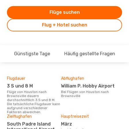
Flüge suchen
Flug + Hotel suchen
Günstigste Tage
Häufig gestellte Fragen
Flugdauer
Abflughafen
Dur
3 S und 8 M
William P. Hobby Airport
4
Flüge von Houston nach
Bei Flügen von Houston nach
Der durchschnittliche Preis für
Brownsville dauern
Brownsville
Flü
durchschnittlich 3 S und 8 M.
Brow
Die tatsächliche Flugdauer kann
Dies
aufgrund verschiedener
der 
Faktoren abweichen.
Zielflughafen
Hauptreisezeit
South Padre Island
März