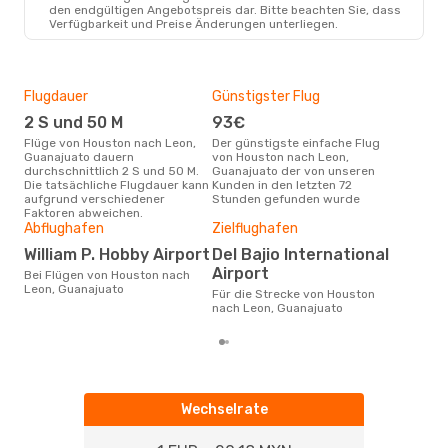
den endgültigen Angebotspreis dar. Bitte beachten Sie, dass
Verfügbarkeit und Preise Änderungen unterliegen.
Flugdauer
Günstigster Flug
Hau
2 S und 50 M
93€
Jul
Flüge von Houston nach Leon,
Der günstigste einfache Flug
Laut Suchanfragen unserer
Guanajuato dauern
von Houston nach Leon,
Kund
durchschnittlich 2 S und 50 M.
Guanajuato der von unseren
Haup
Die tatsächliche Flugdauer kann
Kunden in den letzten 72
Hou
aufgrund verschiedener
Stunden gefunden wurde
Dur
Faktoren abweichen.
Abflughafen
Zielflughafen
2
Der durchschnittliche Preis für
William P. Hobby Airport
Del Bajio International
Flü
Airport
Bei Flügen von Houston nach
Gua
Leon, Guanajuato
Dies
Für die Strecke von Houston
der 
nach Leon, Guanajuato
Wechselrate