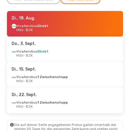
Mo., 12. Okt.
Di., 18. Aug.
- Di., 13. Okt.
VivaAerobus
VivaAerobus
Direkt
1 Zwischenstopp
HOU
- BJX
HOU
- BJX
VivaAerobus
1 Zwischenstopp
Do., 3. Sept.
BJX
- HOU
VivaAerobus
Direkt
HOU
- BJX
Di., 15. Sept.
VivaAerobus
1 Zwischenstopp
HOU
- BJX
Di., 22. Sept.
VivaAerobus
1 Zwischenstopp
HOU
- BJX
Die auf dieser Seite angegebenen Preise galten innerhalb der
letzten 20 Tage für die genannten Zeiträume und stellen nicht