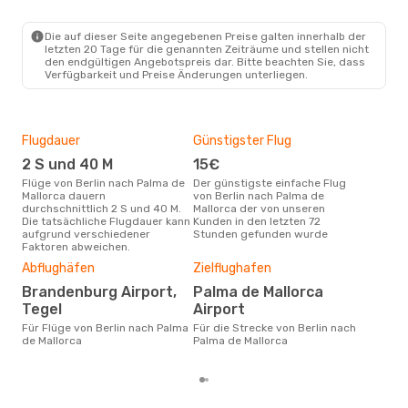
BER
- PMI
Ryanair
Direkt
PMI
- BER
Die auf dieser Seite angegebenen Preise galten innerhalb der
letzten 20 Tage für die genannten Zeiträume und stellen nicht
den endgültigen Angebotspreis dar. Bitte beachten Sie, dass
Verfügbarkeit und Preise Änderungen unterliegen.
Flugdauer
Günstigster Flug
Hau
2 S und 40 M
15€
Jul
Flüge von Berlin nach Palma de
Der günstigste einfache Flug
Laut Suchanfragen unserer
Mallorca dauern
von Berlin nach Palma de
Kund
durchschnittlich 2 S und 40 M.
Mallorca der von unseren
Haup
Die tatsächliche Flugdauer kann
Kunden in den letzten 72
Berl
aufgrund verschiedener
Stunden gefunden wurde
Faktoren abweichen.
Dur
Abflughäfen
Zielflughafen
8
Brandenburg Airport,
Palma de Mallorca
Der durchschnittliche Preis für
Tegel
Airport
Flüg
Mall
Für Flüge von Berlin nach Palma
Für die Strecke von Berlin nach
Prei
de Mallorca
Palma de Mallorca
letz