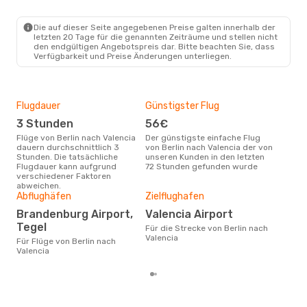
1 Zwischenstopp
BER
- VLC
Swiss International Air Lines
Die auf dieser Seite angegebenen Preise galten innerhalb der
1 Zwischenstopp
letzten 20 Tage für die genannten Zeiträume und stellen nicht
VLC
- BER
den endgültigen Angebotspreis dar. Bitte beachten Sie, dass
Verfügbarkeit und Preise Änderungen unterliegen.
Flugdauer
Günstigster Flug
Hau
3 Stunden
56€
Jul
Flüge von Berlin nach Valencia
Der günstigste einfache Flug
Laut Suchanfragen unserer
dauern durchschnittlich 3
von Berlin nach Valencia der von
Kund
Stunden. Die tatsächliche
unseren Kunden in den letzten
Haup
Flugdauer kann aufgrund
72 Stunden gefunden wurde
Berl
verschiedener Faktoren
Dur
abweichen.
Abflughäfen
Zielflughafen
11
Der durchschnittliche Preis für
Brandenburg Airport,
Valencia Airport
Flüg
Tegel
Für die Strecke von Berlin nach
betr
Valencia
wurd
Für Flüge von Berlin nach
Mon
Valencia