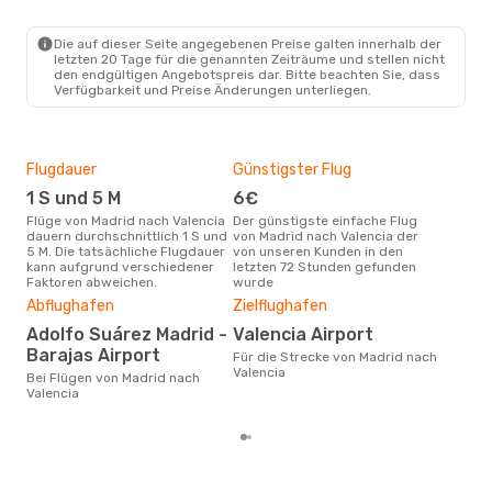
MAD
- VLC
Renfe
Direkt
VLC
- MAD
Die auf dieser Seite angegebenen Preise galten innerhalb der
letzten 20 Tage für die genannten Zeiträume und stellen nicht
den endgültigen Angebotspreis dar. Bitte beachten Sie, dass
Verfügbarkeit und Preise Änderungen unterliegen.
Flugdauer
Günstigster Flug
Hau
1 S und 5 M
6€
Jul
Flüge von Madrid nach Valencia
Der günstigste einfache Flug
Laut Suchanfragen unserer
dauern durchschnittlich 1 S und
von Madrid nach Valencia der
Kund
5 M. Die tatsächliche Flugdauer
von unseren Kunden in den
Haup
kann aufgrund verschiedener
letzten 72 Stunden gefunden
Mad
Faktoren abweichen.
wurde
Dur
Abflughafen
Zielflughafen
47
Adolfo Suárez Madrid -
Valencia Airport
Der durchschnittliche Preis für
Barajas Airport
Flü
Für die Strecke von Madrid nach
betr
Valencia
Bei Flügen von Madrid nach
auf 
Valencia
ber