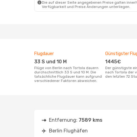
Die auf dieser Seite angegebenen Preise galten innerh
Verfügbarkeit und Preise Änderungen unterliegen.
Flugdauer
Günstigster Flu
33 S und 10 M
1445€
Flüge von Berlin nach Tortola dauern
Der günstigste einfache Flug von Berlin
durchschnittlich 33 S und 10 M. Die
nach Tortola der 
tatsächliche Flugdauer kann aufgrund
den letzten 72 S
verschiedener Faktoren abweichen.
Entfernung:
7589 kms
Berlin Flughäfen