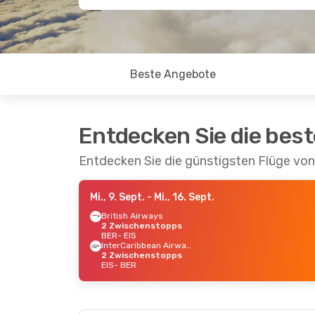
Beste Angebote
Entdecken Sie die bes
Entdecken Sie die günstigsten Flüge von 
Mi., 9. Sept.
- Mi., 16. Sept.
British Airways
2 Zwischenstopps
BER
- EIS
InterCaribbean Airways
2 Zwischenstopps
EIS
- BER