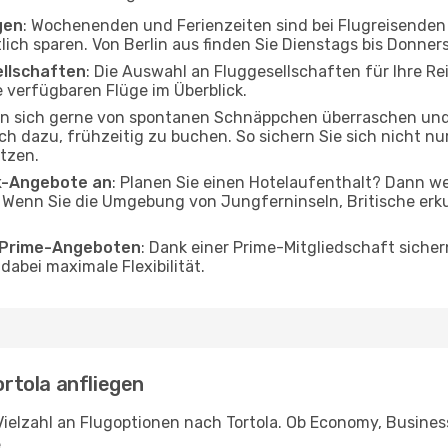
gen
: Wochenenden und Ferienzeiten sind bei Flugreisenden b
tlich sparen. Von Berlin aus finden Sie Dienstags bis Donner
ellschaften
: Die Auswahl an Fluggesellschaften für Ihre Reis
 verfügbaren Flüge im Überblick.
en sich gerne von spontanen Schnäppchen überraschen und
och dazu, frühzeitig zu buchen. So sichern Sie sich nicht n
tzen.
ak-Angebote an
: Planen Sie einen Hotelaufenthalt? Dann we
. Wenn Sie die Umgebung von Jungferninseln, Britische erk
o Prime-Angeboten
: Dank einer Prime-Mitgliedschaft sicher
abei maximale Flexibilität.
ortola anfliegen
ielzahl an Flugoptionen nach Tortola. Ob Economy, Business 
.