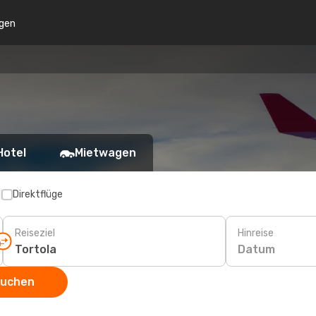
gen
Hotel
Mietwagen
p
Direktflüge
Reiseziel
Hinreise
Datum
suchen