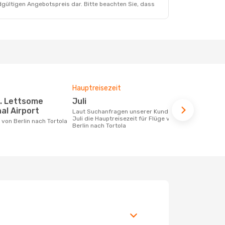
dgültigen Angebotspreis dar. Bitte beachten Sie, dass
Hauptreisezeit
Durchschnit
Juli
1347 €
al Airport
Laut Suchanfragen unserer Kunden ist
Der durchschnittliche Preis für Flüge
Juli die Hauptreisezeit für Flüge von
von Berlin n
e von Berlin nach Tortola
Berlin nach Tortola
Dieser Preis
6 Monate be