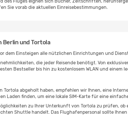
des Fluges eignen sich Bücher, Zeitschriften, herunterge
en Sie vorab die aktuellen Einreisebestimmungen.
 Berlin und Tortola
vor dem Einsteigen alle nützlichen Einrichtungen und Diens
Annehmlichkeiten, die jeder Reisende benötigt. Von exklus
esten Bestseller bis hin zu kostenlosem WLAN und einem lec
in Tortola abgeholt haben, empfehlen wir Ihnen, eine Inter
n Laden finden, um eine lokale SIM-Karte für eine einfache
glichkeiten zu Ihrer Unterkunft von Tortola zu prüfen, ob e
uchten Shuttle handelt. Das Flughafenpersonal sollte Ihnen