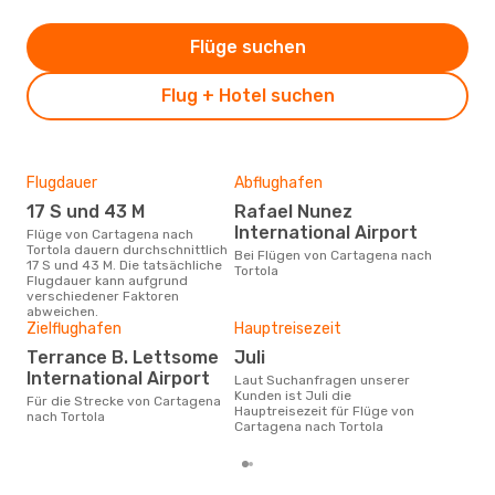
Flüge suchen
Flug + Hotel suchen
Flugdauer
Abflughafen
Dur
17 S und 43 M
Rafael Nunez
12
International Airport
Flüge von Cartagena nach
Der durchschnittliche Preis für
Tortola dauern durchschnittlich
Flü
Bei Flügen von Cartagena nach
17 S und 43 M. Die tatsächliche
Tort
Tortola
Flugdauer kann aufgrund
Prei
verschiedener Faktoren
letz
abweichen.
Zielflughafen
Hauptreisezeit
Terrance B. Lettsome
Juli
International Airport
Laut Suchanfragen unserer
Kunden ist Juli die
Für die Strecke von Cartagena
Hauptreisezeit für Flüge von
nach Tortola
Cartagena nach Tortola