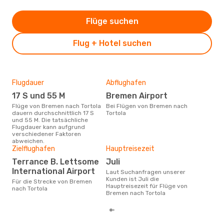
Flüge suchen
Flug + Hotel suchen
Flugdauer
Abflughafen
Dur
17 S und 55 M
Bremen Airport
16
Flüge von Bremen nach Tortola
Bei Flügen von Bremen nach
Der durchschnittliche Preis für
dauern durchschnittlich 17 S
Tortola
Flü
und 55 M. Die tatsächliche
betr
Flugdauer kann aufgrund
wurd
verschiedener Faktoren
Mon
abweichen.
Zielflughafen
Hauptreisezeit
Terrance B. Lettsome
Juli
International Airport
Laut Suchanfragen unserer
Kunden ist Juli die
Für die Strecke von Bremen
Hauptreisezeit für Flüge von
nach Tortola
Bremen nach Tortola