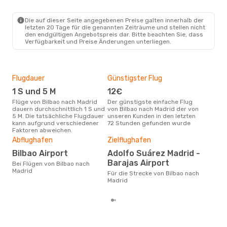
BIO
- MAD
Iberia
Direkt
MAD
- BIO
Die auf dieser Seite angegebenen Preise galten innerhalb der
letzten 20 Tage für die genannten Zeiträume und stellen nicht
den endgültigen Angebotspreis dar. Bitte beachten Sie, dass
Verfügbarkeit und Preise Änderungen unterliegen.
Flugdauer
Günstigster Flug
Hau
1 S und 5 M
12€
Jul
Flüge von Bilbao nach Madrid
Der günstigste einfache Flug
Laut Suchanfragen unserer
dauern durchschnittlich 1 S und
von Bilbao nach Madrid der von
Kund
5 M. Die tatsächliche Flugdauer
unseren Kunden in den letzten
Haup
kann aufgrund verschiedener
72 Stunden gefunden wurde
Bil
Faktoren abweichen.
Dur
Abflughafen
Zielflughafen
10
Bilbao Airport
Adolfo Suárez Madrid -
Der durchschnittliche Preis für
Flüg
Barajas Airport
Bei Flügen von Bilbao nach
betr
Madrid
Für die Strecke von Bilbao nach
wurd
Madrid
Mon