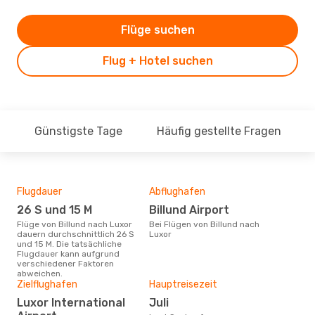
Flüge suchen
Flug + Hotel suchen
Günstigste Tage
Häufig gestellte Fragen
Flugdauer
Abflughafen
Dur
26 S und 15 M
Billund Airport
11
Flüge von Billund nach Luxor
Bei Flügen von Billund nach
Der durchschnittliche Preis für
dauern durchschnittlich 26 S
Luxor
Flüg
und 15 M. Die tatsächliche
betr
Flugdauer kann aufgrund
wurd
verschiedener Faktoren
Mon
abweichen.
Zielflughafen
Hauptreisezeit
Luxor International
Juli