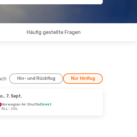
Häufig gestellte Fragen
ach
Hin- und Rückflug
Nur Hinflug
o., 7. Sept.
 31. Aug.
Norwegian Air Shuttle
Direkt
BLL
- OSL
tle
Direkt
tle
Direkt