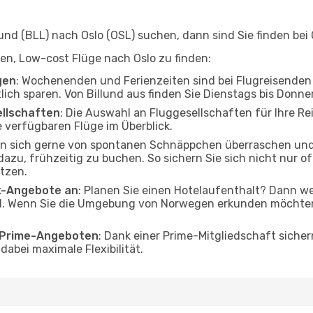
nd (BLL) nach Oslo (OSL) suchen, dann sind Sie finden bei 
lfen, Low-cost Flüge nach Oslo zu finden:
gen
: Wochenenden und Ferienzeiten sind bei Flugreisenden b
tlich sparen. Von Billund aus finden Sie Dienstags bis Donne
ellschaften
: Die Auswahl an Fluggesellschaften für Ihre Rei
 verfügbaren Flüge im Überblick.
en sich gerne von spontanen Schnäppchen überraschen und
 dazu, frühzeitig zu buchen. So sichern Sie sich nicht nur 
tzen.
ak-Angebote an
: Planen Sie einen Hotelaufenthalt? Dann we
d. Wenn Sie die Umgebung von Norwegen erkunden möchten, 
o Prime-Angeboten
: Dank einer Prime-Mitgliedschaft sicher
abei maximale Flexibilität.