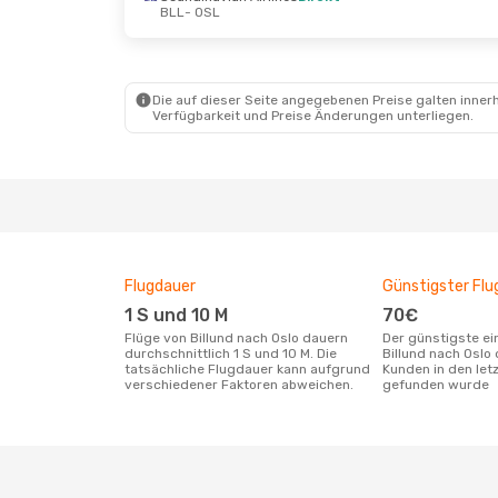
BLL
- OSL
Mi., 14. Okt.
- So., 18. Okt.
Do., 24.
Scandinavian Airlines
Direkt
Scandi
BLL
- OSL
BLL
- 
Norwegian Air Shuttle
Direkt
Norweg
OSL
- BLL
OSL
- 
Die auf dieser Seite angegebenen Preise galten innerh
Verfügbarkeit und Preise Änderungen unterliegen.
Flugdauer
Günstigster Flu
1 S und 10 M
70€
Flüge von Billund nach Oslo dauern
Der günstigste einfache Flug von
durchschnittlich 1 S und 10 M. Die
Billund nach Oslo
tatsächliche Flugdauer kann aufgrund
Kunden in den let
verschiedener Faktoren abweichen.
gefunden wurde