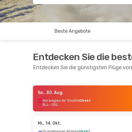
Beste Angebote
Entdecken Sie die bes
Entdecken Sie die günstigsten Flüge von
So., 30. Aug.
Fr., 21. Aug.
- Mo., 24. Aug.
Mo., 7. 
Norwegian Air Shuttle
Direkt
BLL
- OSL
Norwegian Air Shuttle
Direkt
Norweg
BLL
- OSL
BLL
- 
Norwegian Air Shuttle
Direkt
Norweg
OSL
- BLL
OSL
- 
Mi., 14. Okt.
Scandinavian Airlines
Direkt