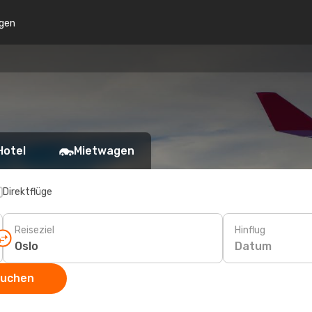
gen
Hotel
Mietwagen
Direktflüge
Reiseziel
Hinflug
Datum
suchen