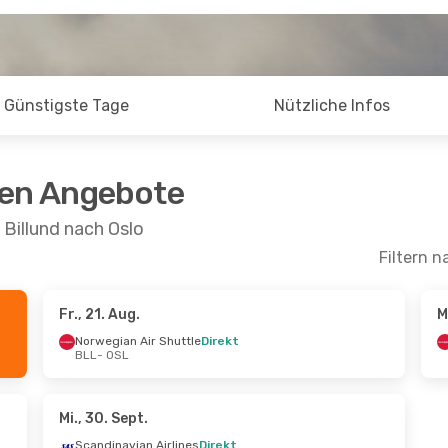
Günstigste Tage
Nützliche Infos
ten Angebote
 Billund nach Oslo
Filtern n
Fr., 21. Aug.
M
Sept.
- Mo., 14. Sept.
Do., 27. Aug.
- Mo.,
Norwegian Air Shuttle
Direkt
BLL
- OSL
ian Air Shuttle
Direkt
Norwegian Air Shut
OSL
BLL
- OSL
ian Air Shuttle
Direkt
Norwegian Air Shut
BLL
OSL
- BLL
Mi., 30. Sept.
Scandinavian Airlines
Direkt