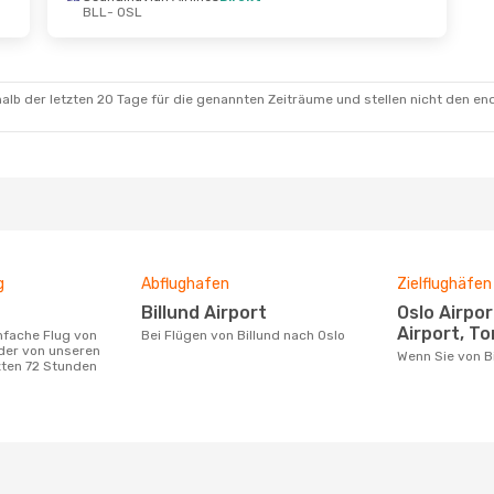
BLL
- OSL
 Sept.
- Mo., 28. Sept.
Fr., 2. Okt.
- So., 4.
navian Airlines
Direkt
Norwegian Air Shut
OSL
BLL
- OSL
ian Air Shuttle
Direkt
Norwegian Air Shut
BLL
OSL
- BLL
alb der letzten 20 Tage für die genannten Zeiträume und stellen nicht den en
g
Abflughafen
Zielflughäfen
Billund Airport
Oslo Airport, Sandefjord
Airport, To
Bei Flügen von Billund nach Oslo
 der von unseren
Wenn Sie von B
zten 72 Stunden