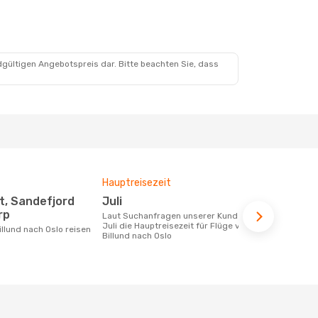
 Okt.
tle
Direkt
tle
Direkt
dgültigen Angebotspreis dar. Bitte beachten Sie, dass
Hauptreisezeit
Fluggesell
Flugstreck
Juli
Norwegian Air Shuttle,
rp
Laut Suchanfragen unserer Kunden ist
Scandina
Juli die Hauptreisezeit für Flüge von
illund nach Oslo reisen
Billund nach Oslo
Fluggesellschaften die Flüge von
Billund nach