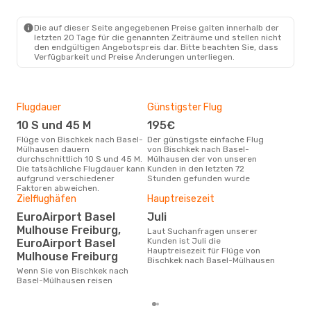
Die auf dieser Seite angegebenen Preise galten innerhalb der
letzten 20 Tage für die genannten Zeiträume und stellen nicht
den endgültigen Angebotspreis dar. Bitte beachten Sie, dass
Verfügbarkeit und Preise Änderungen unterliegen.
Flugdauer
Günstigster Flug
Dur
10 S und 45 M
195€
3
Flüge von Bischkek nach Basel-
Der günstigste einfache Flug
Der durchschnittliche Preis für
Mülhausen dauern
von Bischkek nach Basel-
Flü
durchschnittlich 10 S und 45 M.
Mülhausen der von unseren
Mül
Die tatsächliche Flugdauer kann
Kunden in den letzten 72
Dies
aufgrund verschiedener
Stunden gefunden wurde
der 
Faktoren abweichen.
Zielflughäfen
Hauptreisezeit
EuroAirport Basel
Juli
Mulhouse Freiburg,
Laut Suchanfragen unserer
Kunden ist Juli die
EuroAirport Basel
Hauptreisezeit für Flüge von
Mulhouse Freiburg
Bischkek nach Basel-Mülhausen
Wenn Sie von Bischkek nach
Basel-Mülhausen reisen