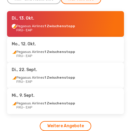
Di., 18. Aug.
Di., 13. Okt.
- Sa., 22. Aug.
Pegasus Airlines
Pegasus Airlines
1 Zwischenstopp
1 Zwischenstopp
FRU
- EAP
FRU
- EAP
Ajet
1 Zwischenstopp
EAP
- FRU
Mo., 12. Okt.
Pegasus Airlines
1 Zwischenstopp
FRU
- EAP
Di., 22. Sept.
Pegasus Airlines
1 Zwischenstopp
FRU
- EAP
Mi., 9. Sept.
Pegasus Airlines
1 Zwischenstopp
FRU
- EAP
Weitere Angebote