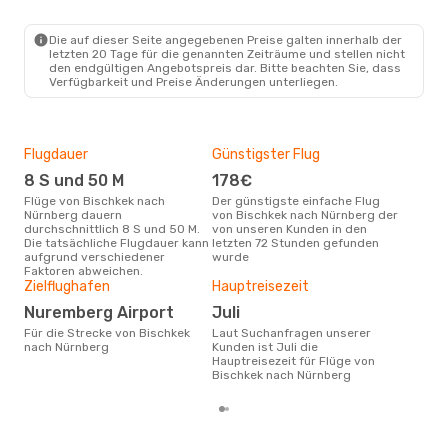
Die auf dieser Seite angegebenen Preise galten innerhalb der
letzten 20 Tage für die genannten Zeiträume und stellen nicht
den endgültigen Angebotspreis dar. Bitte beachten Sie, dass
Verfügbarkeit und Preise Änderungen unterliegen.
Flugdauer
Günstigster Flug
Dur
8 S und 50 M
178€
4
Flüge von Bischkek nach
Der günstigste einfache Flug
Der durchschnittliche Preis für
Nürnberg dauern
von Bischkek nach Nürnberg der
Flü
durchschnittlich 8 S und 50 M.
von unseren Kunden in den
Nürn
Die tatsächliche Flugdauer kann
letzten 72 Stunden gefunden
Prei
aufgrund verschiedener
wurde
letz
Faktoren abweichen.
Zielflughafen
Hauptreisezeit
Nuremberg Airport
Juli
Für die Strecke von Bischkek
Laut Suchanfragen unserer
nach Nürnberg
Kunden ist Juli die
Hauptreisezeit für Flüge von
Bischkek nach Nürnberg