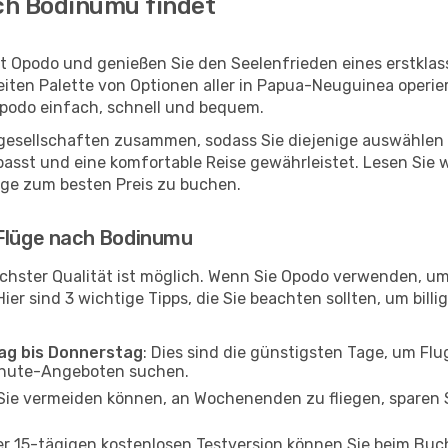
ch Bodinumu findet
t Opodo und genießen Sie den Seelenfrieden eines erstkla
breiten Palette von Optionen aller in Papua-Neuguinea operi
podo einfach, schnell und bequem.
ggesellschaften zusammen, sodass Sie diejenige auswählen 
st und eine komfortable Reise gewährleistet. Lesen Sie wei
üge zum besten Preis zu buchen.
 Flüge nach Bodinumu
chster Qualität ist möglich. Wenn Sie Opodo verwenden, u
er sind 3 wichtige Tipps, die Sie beachten sollten, um billi
tag bis Donnerstag
: Dies sind die günstigsten Tage, um Fl
inute-Angeboten suchen.
Sie vermeiden können, an Wochenenden zu fliegen, sparen S
ner 15-tägigen kostenlosen Testversion können Sie beim Bu