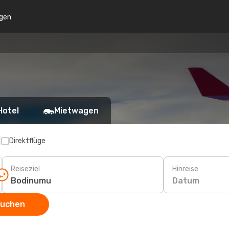
gen
Hotel
Mietwagen
p
Direktflüge
Reiseziel
Hinreise
Datum
suchen