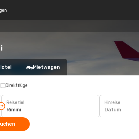
gen
i
Hotel
Mietwagen
p
Direktflüge
Reiseziel
Hinreise
Datum
suchen