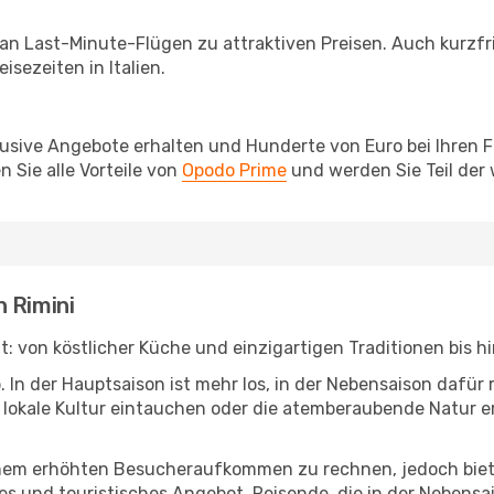
 an Last-Minute-Flügen zu attraktiven Preisen. Auch kurzf
sezeiten in Italien.
lusive Angebote erhalten und Hunderte von Euro bei Ihren 
 Sie alle Vorteile von
Opodo Prime
und werden Sie Teil der
 Rimini
 hat: von köstlicher Küche und einzigartigen Traditionen bis
b. In der Hauptsaison ist mehr los, in der Nebensaison dafü
die lokale Kultur eintauchen oder die atemberaubende Natur 
inem erhöhten Besucheraufkommen zu rechnen, jedoch biete
es und touristisches Angebot. Reisende, die in der Nebens