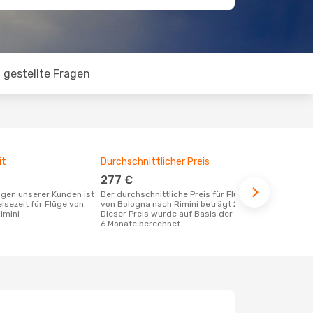
 gestellte Fragen
it
Durchschnittlicher Preis
Günstigst
277 €
Juli
Der durchschnittliche Preis für Flüge
Juni ist die beste Zeit um günstige
eisezeit für Flüge von
von Bologna nach Rimini beträgt 277 €.
Flüge von Bo
imini
Dieser Preis wurde auf Basis der letzten
buchen
6 Monate berechnet.