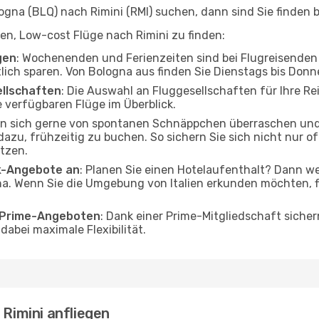
na (BLQ) nach Rimini (RMI) suchen, dann sind Sie finden be
lfen, Low-cost Flüge nach Rimini zu finden:
gen
: Wochenenden und Ferienzeiten sind bei Flugreisenden b
tlich sparen. Von Bologna aus finden Sie Dienstags bis Donn
ellschaften
: Die Auswahl an Fluggesellschaften für Ihre Rei
 verfügbaren Flüge im Überblick.
en sich gerne von spontanen Schnäppchen überraschen und
 dazu, frühzeitig zu buchen. So sichern Sie sich nicht nur 
tzen.
ak-Angebote an
: Planen Sie einen Hotelaufenthalt? Dann we
a. Wenn Sie die Umgebung von Italien erkunden möchten, fi
o Prime-Angeboten
: Dank einer Prime-Mitgliedschaft sicher
abei maximale Flexibilität.
 Rimini anfliegen