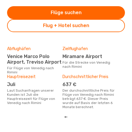
Flüge suchen
Flug + Hotel suchen
Abflughäfen
Zielflughafen
Gün
Venice Marco Polo
Miramare Airport
A
Airport, Treviso Airport
Für die Strecke von Venedig
März ist die beste Zeit um
nach Rimini
gün
Für Flüge von Venedig nach
nac
Rimini
Hauptreisezeit
Durchschnittlicher Preis
Juli
637 €
Laut Suchanfragen unserer
Der durchschnittliche Preis für
Kunden ist Juli die
Flüge von Venedig nach Rimini
Hauptreisezeit für Flüge von
beträgt 637 €. Dieser Preis
Venedig nach Rimini
wurde auf Basis der letzten 6
Monate berechnet.