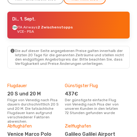
Sa., 24. Okt.
Di., 1. Sept.
- Mi., 28. Okt.
ITA Airways
ITA Airways
2 Zwischenstopps
2 Zwischenstopps
VCE
- PSA
VCE
- PSA
ITA Airways
1 Zwischenstopp
PSA
- VCE
Die auf dieser Seite angegebenen Preise galten innerhalb der
letzten 20 Tage für die genannten Zeiträume und stellen nicht
den endgültigen Angebotspreis dar. Bitte beachten Sie, dass
Verfügbarkeit und Preise Änderungen unterliegen.
Flugdauer
Günstigster Flug
Hau
20 S und 20 M
437€
Jul
Flüge von Venedig nach Pisa
Der günstigste einfache Flug
Laut Suchanfragen unserer
dauern durchschnittlich 20 S
von Venedig nach Pisa der von
Kund
und 20 M. Die tatsächliche
unseren Kunden in den letzten
Haup
Flugdauer kann aufgrund
72 Stunden gefunden wurde
Ven
verschiedener Faktoren
abweichen.
Gün
Abflughäfen
Zielflughafen
Ju
Venice Marco Polo
Galileo Galilei Airport
September ist die beste Zeit um