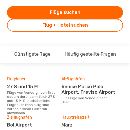
Flüge suchen
Flug + Hotel suchen
Günstigste Tage
Häufig gestellte Fragen
Flugdauer
Abflughäfen
Dur
27 S und 15 M
Venice Marco Polo
10
Airport, Treviso Airport
Flüge von Venedig nach Brac
Der durchschnittliche Preis für
dauern durchschnittlich 27 S
Flü
Für Flüge von Venedig nach
und 15 M. Die tatsächliche
betr
Brac
Flugdauer kann aufgrund
wurd
verschiedener Faktoren
Mon
abweichen.
Zielflughafen
Hauptreisezeit
Bol Airport
März