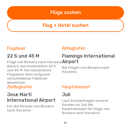
Flüge suchen
Flug + Hotel suchen
Flugdauer
Abflughafen
Dur
22 S und 45 M
Flamingo International
5
Airport
Flüge von Bonaire nach Havanna
Der durchschnittliche Preis für
dauern durchschnittlich 22 S
Flü
Bei Flügen von Bonaire nach
und 45 M. Die tatsächliche
betr
Havanna
Flugdauer kann aufgrund
wurd
verschiedener Faktoren
Mon
abweichen.
Zielflughafen
Hauptreisezeit
Jose Martí
Juli
International Airport
Laut Suchanfragen unserer
Kunden ist Juli die
Für die Strecke von Bonaire
Hauptreisezeit für Flüge von
nach Havanna
Bonaire nach Havanna