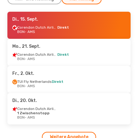
So., 4. Okt.
Di., 15. Sept.
- Di., 13. Okt.
Klm Royal Dutch Airlines
Corendon Dutch Airlines
Direkt
Direkt
BON
- AMS
BON
- AMS
Klm Royal Dutch Airlines
Direkt
Mo., 21. Sept.
AMS
- BON
Corendon Dutch Airlines
Direkt
BON
- AMS
Di., 8. Sept.
- Fr., 11. Sept.
Klm Royal Dutch Airlines
Fr., 2. Okt.
Direkt
BON
- AMS
TUI Fly Netherlands
Direkt
Klm Royal Dutch Airlines
BON
- AMS
Direkt
AMS
- BON
Di., 20. Okt.
Corendon Dutch Airlines
1 Zwischenstopp
BON
- AMS
Weitere Angebote