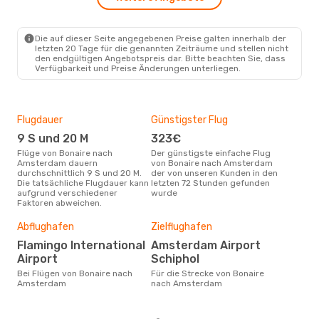
Die auf dieser Seite angegebenen Preise galten innerhalb der
letzten 20 Tage für die genannten Zeiträume und stellen nicht
den endgültigen Angebotspreis dar. Bitte beachten Sie, dass
Verfügbarkeit und Preise Änderungen unterliegen.
Flugdauer
Günstigster Flug
Hau
9 S und 20 M
323€
Jul
Flüge von Bonaire nach
Der günstigste einfache Flug
Laut Suchanfragen unserer
Amsterdam dauern
von Bonaire nach Amsterdam
Kund
durchschnittlich 9 S und 20 M.
der von unseren Kunden in den
Haup
Die tatsächliche Flugdauer kann
letzten 72 Stunden gefunden
Bon
aufgrund verschiedener
wurde
Faktoren abweichen.
Dur
Abflughafen
Zielflughafen
8
Flamingo International
Amsterdam Airport
Der durchschnittliche Preis für
Airport
Schiphol
Flü
Bei Flügen von Bonaire nach
Für die Strecke von Bonaire
Ams
Amsterdam
nach Amsterdam
Dies
der 