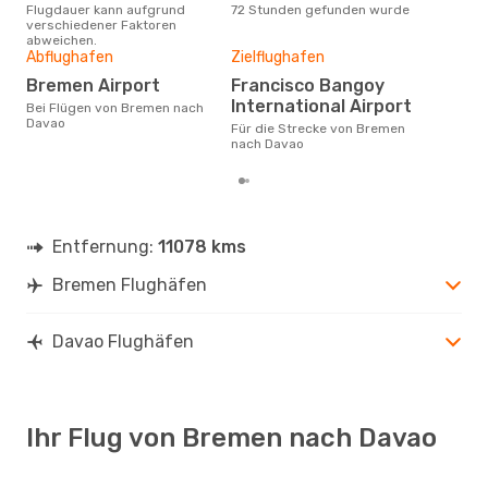
Flugdauer kann aufgrund
72 Stunden gefunden wurde
Bre
verschiedener Faktoren
abweichen.
Gün
Abflughafen
Zielflughafen
D
Bremen Airport
Francisco Bangoy
Dezember ist die beste Zeit um
International Airport
Bei Flügen von Bremen nach
gün
Davao
Für die Strecke von Bremen
nac
nach Davao
Entfernung:
11078 kms
Bremen Flughäfen
Davao Flughäfen
Ihr Flug von Bremen nach Davao