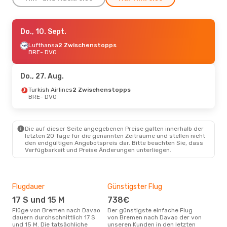
Do., 10. Sept.
Do., 10. Sept.
- Do., 17. Sept.
Turkish Airlines
Lufthansa
2 Zwischenstopps
2 Zwischenstopps
BRE
BRE
- DVO
- DVO
Turkish Airlines
2 Zwischenstopps
DVO
- BRE
Do., 27. Aug.
Do., 27. Aug.
Turkish Airlines
- Do., 3. Sept.
2 Zwischenstopps
BRE
- DVO
Turkish Airlines
2 Zwischenstopps
BRE
- DVO
Philippine Airlines
2 Zwischenstopps
Die auf dieser Seite angegebenen Preise galten innerhalb der
DVO
- BRE
letzten 20 Tage für die genannten Zeiträume und stellen nicht
den endgültigen Angebotspreis dar. Bitte beachten Sie, dass
Verfügbarkeit und Preise Änderungen unterliegen.
Flugdauer
Günstigster Flug
Hau
17 S und 15 M
738€
M
Flüge von Bremen nach Davao
Der günstigste einfache Flug
Laut Suchanfragen unserer
dauern durchschnittlich 17 S
von Bremen nach Davao der von
Kund
und 15 M. Die tatsächliche
unseren Kunden in den letzten
Haup