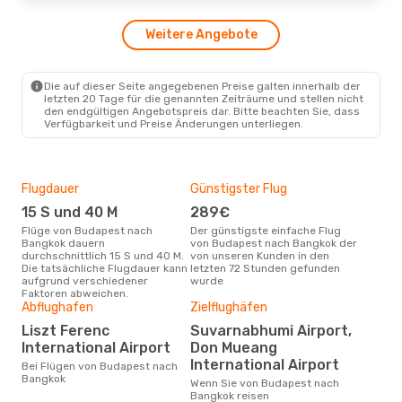
Weitere Angebote
Do., 24. Sept.
- Mi., 30. Sept.
Condor
1 Zwischenstopp
BUD
- BKK
Die auf dieser Seite angegebenen Preise galten innerhalb der
Condor
1 Zwischenstopp
letzten 20 Tage für die genannten Zeiträume und stellen nicht
BKK
- BUD
den endgültigen Angebotspreis dar. Bitte beachten Sie, dass
Verfügbarkeit und Preise Änderungen unterliegen.
Flugdauer
Günstigster Flug
Hau
15 S und 40 M
289€
Jul
Flüge von Budapest nach
Der günstigste einfache Flug
Laut Suchanfragen unserer
Bangkok dauern
von Budapest nach Bangkok der
Kund
durchschnittlich 15 S und 40 M.
von unseren Kunden in den
Haup
Die tatsächliche Flugdauer kann
letzten 72 Stunden gefunden
Bud
aufgrund verschiedener
wurde
Faktoren abweichen.
Abflughafen
Zielflughäfen
Gün
Liszt Ferenc
Suvarnabhumi Airport,
D
International Airport
Don Mueang
Januar ist die beste Zeit um
International Airport
Bei Flügen von Budapest nach
gün
Bangkok
nac
Wenn Sie von Budapest nach
Bangkok reisen