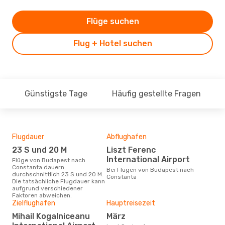
Flüge suchen
Flug + Hotel suchen
Günstigste Tage
Häufig gestellte Fragen
Flugdauer
Abflughafen
Dur
23 S und 20 M
Liszt Ferenc
4
International Airport
Flüge von Budapest nach
Der durchschnittliche Preis für
Constanta dauern
Flü
Bei Flügen von Budapest nach
durchschnittlich 23 S und 20 M.
Con
Constanta
Die tatsächliche Flugdauer kann
Prei
aufgrund verschiedener
letz
Faktoren abweichen.
Zielflughafen
Hauptreisezeit
Mihail Kogalniceanu
März