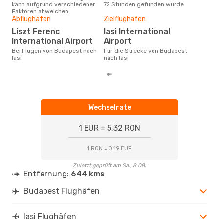
kann aufgrund verschiedener
72 Stunden gefunden wurde
Bud
Faktoren abweichen.
Abflughafen
Zielflughafen
Gün
Liszt Ferenc
Iasi International
Ap
International Airport
Airport
Februar ist die beste Zeit um
gün
Bei Flügen von Budapest nach
Für die Strecke von Budapest
nach
Iasi
nach Iasi
Wechselrate
1 EUR = 5.32 RON
1 RON = 0.19 EUR
Zuletzt geprüft am Sa., 8.08.
Entfernung:
644 kms
Budapest Flughäfen
Iasi Flughäfen