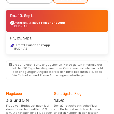
So., 30. Aug.
Do., 10. Sept.
- Do., 3. Sept.
Austrian Airlines
Austrian Airlines
1 Zwischenstopp
1 Zwischenstopp
BUD
- IAS
BUD
- IAS
Austrian Airlines
1 Zwischenstopp
Fr., 25. Sept.
IAS
- BUD
Tarom
1 Zwischenstopp
BUD
- IAS
Do., 24. Sept.
- Do., 24. Sept.
Austrian Airlines
1 Zwischenstopp
Die auf dieser Seite angegebenen Preise galten innerhalb der
BUD
- IAS
letzten 20 Tage für die genannten Zeiträume und stellen nicht
Tarom
1 Zwischenstopp
den endgültigen Angebotspreis dar. Bitte beachten Sie, dass
IAS
- BUD
Verfügbarkeit und Preise Änderungen unterliegen.
Flugdauer
Günstigster Flug
Hau
3 S und 5 M
135€
Jul
Flüge von Budapest nach Iasi
Der günstigste einfache Flug
Laut Suchanfragen unserer
dauern durchschnittlich 3 S und
von Budapest nach Iasi der von
Kund
5 M. Die tatsächliche Flugdauer
unseren Kunden in den letzten
Haup