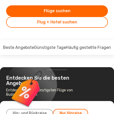
Flüge suchen
Flug + Hotel suchen
Beste Angebote
Günstigste Tage
Häufig gestellte Fragen
Entdecken Sie die besten
Angebote
Entdecken Sie die günstigsten Flüge von
Budapest nach Iasi
Hin- und Rückreise
Nur Hinreise