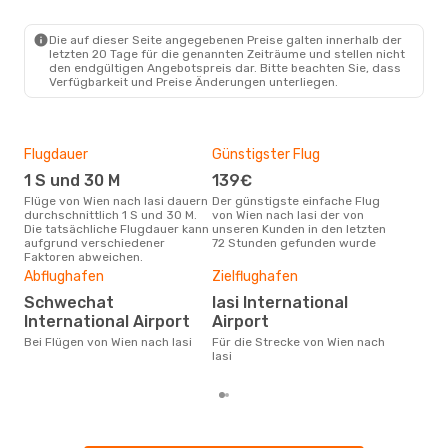
Austrian Airlines
Direkt
VIE
- IAS
Austrian Airlines
Direkt
Die auf dieser Seite angegebenen Preise galten innerhalb der
IAS
- VIE
letzten 20 Tage für die genannten Zeiträume und stellen nicht
den endgültigen Angebotspreis dar. Bitte beachten Sie, dass
Verfügbarkeit und Preise Änderungen unterliegen.
Flugdauer
Günstigster Flug
Hau
1 S und 30 M
139€
Jul
Flüge von Wien nach Iasi dauern
Der günstigste einfache Flug
Laut Suchanfragen unserer
durchschnittlich 1 S und 30 M.
von Wien nach Iasi der von
Kund
Die tatsächliche Flugdauer kann
unseren Kunden in den letzten
Haup
aufgrund verschiedener
72 Stunden gefunden wurde
Wien
Faktoren abweichen.
Dur
Abflughafen
Zielflughafen
4
Schwechat
Iasi International
Der durchschnittliche Preis für
Flüg
International Airport
Airport
412 
Bei Flügen von Wien nach Iasi
Für die Strecke von Wien nach
Basi
Iasi
ber