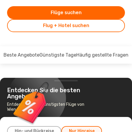
Flüge suchen
Flug + Hotel suchen
Beste Angebote
Günstigste Tage
Häufig gestellte Fragen
Entdecken Sie die besten
Angebote
Entdecken Sie die günstigsten Flüge von
Wien nach Iasi
Hin- und Rückreise
Nur Hinreise